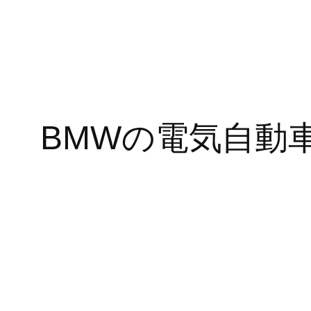
内
容
を
ス
BMWの電気自動
キ
ッ
プ