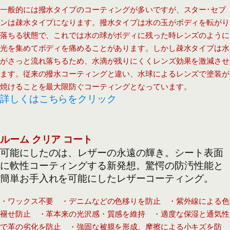
一般的には撥水タイプのコーティングが多いですが、スター･セブ
ンは疎水タイプになります。撥水タイプは水の玉がボディを転がり
落ちる状態で、これでは水の球がボディに残った時レンズのように
光を集めてボディを痛めることがあります。しかし疎水タイプは水
がさっと流れ落ちるため、水滴が残りにくくレンズ効果を激減させ
ます。従来の撥水コーティングと違い、水球によるレンズで塗装が
焼けることを最大限防ぐコーティングとなっています。
詳しくはこちらをクリック
ルーム クリア コート
可能にしたのは、レザーの永遠の輝き。シート表面
に軟性コーティングする新発想。驚愕の防汚性能と
簡単お手入れを可能にしたレザーコーティング。
・ワックス不要 ・デニムなどの色移りを防止 ・紫外線による色
褪せ防止 ・革本来の光沢感・質感を維持 ・適度な保湿と通気性
で革の劣化を防止 ・強固な被膜を形成、摩擦による小キズを防