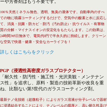
ーや芳香剤はもう不要です。
100％天然ミネラル無色、透明、無臭の液体です。自動車内のすべ
ての物に噴霧コーティングするだけで、空気中の酸素と水に反応し
て、消臭・抗菌・防カビ・防汚（汚れ防止)・抗ウイルス・有害物
質の分解・マイナスイオンの安定化をもたらします。この効果は、
24時間365日無休で、電気代0円で半永久的に持続します。クリーン
な空気で快適・健康・安全なカーライフを！
詳しくはこちらをクリック
PGP（浸透性高密度ガラスプロテクター）
「耐久性・防汚性・施工性・光沢美観・メンテナン
ス性」を追求し、原料・製造の技術革新や改良を重
ね、比類ない第5世代のガラスコーティング剤。
最新ナノ化技術（超微粒子）によりガラス溶液が分子レベルで器材
に浸透結合することにより、ナノレベルの膜厚と、高い耐久性及び