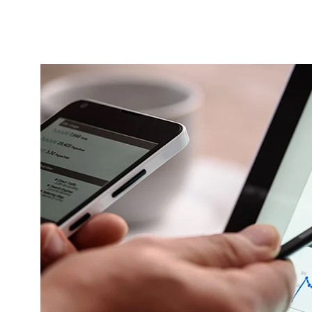
内
容
を
ス
キ
ッ
プ